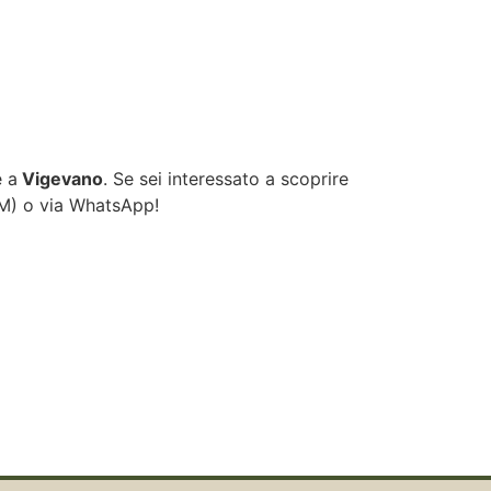
e a
Vigevano
. Se sei interessato a scoprire
OM
) o via WhatsApp!