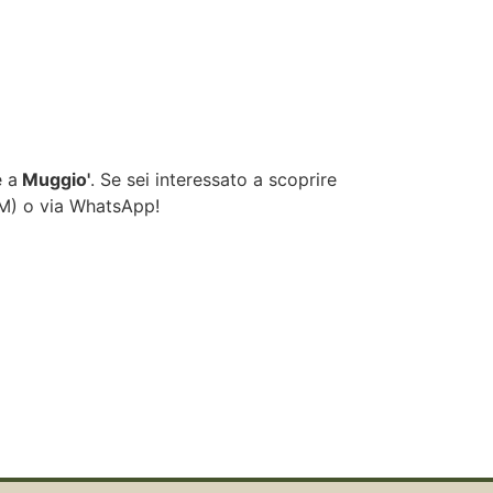
e a
Muggio'
. Se sei interessato a scoprire
OM
) o via WhatsApp!