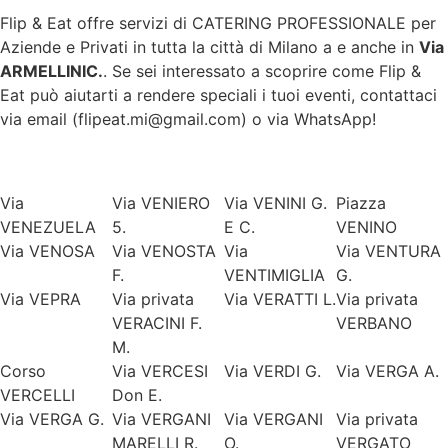
Flip & Eat offre servizi di CATERING PROFESSIONALE per
Aziende e Privati in tutta la città di
Milano
a e anche in
Via
ARMELLINIC.
. Se sei interessato a scoprire come Flip &
Eat può aiutarti a rendere speciali i tuoi eventi, contattaci
via email (flipeat.mi@gmail.com) o via WhatsApp!
Via
Via VENIERO
Via VENINI G.
Piazza
VENEZUELA
5.
E C.
VENINO
Via VENOSA
Via VENOSTA
Via
Via VENTURA
F.
VENTIMIGLIA
G.
Via VEPRA
Via privata
Via VERATTI L.
Via privata
VERACINI F.
VERBANO
M.
Corso
Via VERCESI
Via VERDI G.
Via VERGA A.
VERCELLI
Don E.
Via VERGA G.
Via VERGANI
Via VERGANI
Via privata
MARELLI R.
O.
VERGATO