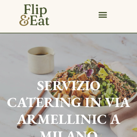
SERVIZIO
CATERING IN
VIA
ARMELLINIC
A
MILANO