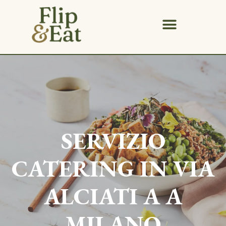
SERVIZIO
CATERING IN
VIA
ALCIATI A
A
MILANO