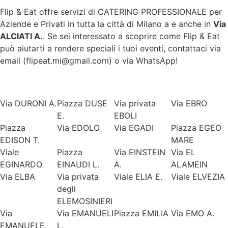
Flip & Eat offre servizi di CATERING PROFESSIONALE per
Aziende e Privati in tutta la città di
Milano
a e anche in
Via
ALCIATI A.
. Se sei interessato a scoprire come Flip & Eat
può aiutarti a rendere speciali i tuoi eventi, contattaci via
email (flipeat.mi@gmail.com) o via WhatsApp!
Via DURONI A.
Piazza DUSE
Via privata
Via EBRO
E.
EBOLI
Piazza
Via EDOLO
Via EGADI
Piazza EGEO
EDISON T.
MARE
Viale
Piazza
Via EINSTEIN
Via EL
EGINARDO
EINAUDI L.
A.
ALAMEIN
Via ELBA
Via privata
Viale ELIA E.
Viale ELVEZIA
degli
ELEMOSINIERI
Via
Via EMANUELI
Piazza EMILIA
Via EMO A.
EMANUELE
L.