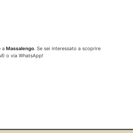
e a
Massalengo
. Se sei interessato a scoprire
OM
) o via WhatsApp!