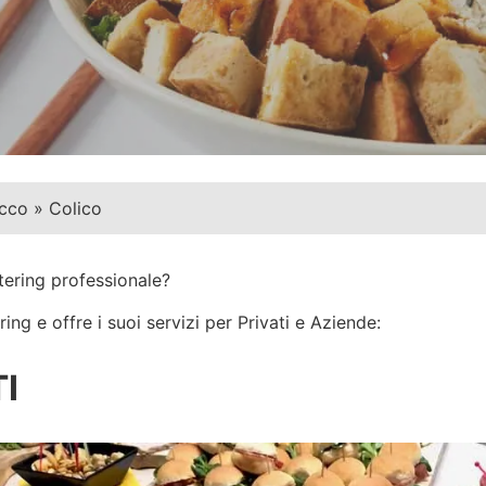
cco
»
Colico
tering professionale?
ng e offre i suoi servizi per Privati e Aziende:
I