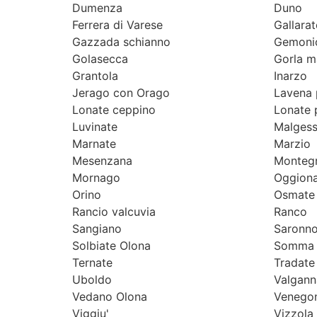
Dumenza
Duno
Ferrera di Varese
Gallarat
Gazzada schianno
Gemoni
Golasecca
Gorla m
Grantola
Inarzo
Jerago con Orago
Lavena 
Lonate ceppino
Lonate 
Luvinate
Malges
Marnate
Marzio
Mesenzana
Montegr
Mornago
Oggiona
Orino
Osmate
Rancio valcuvia
Ranco
Sangiano
Saronn
Solbiate Olona
Somma 
Ternate
Tradate
Uboldo
Valgann
Vedano Olona
Venegon
Viggiu'
Vizzola