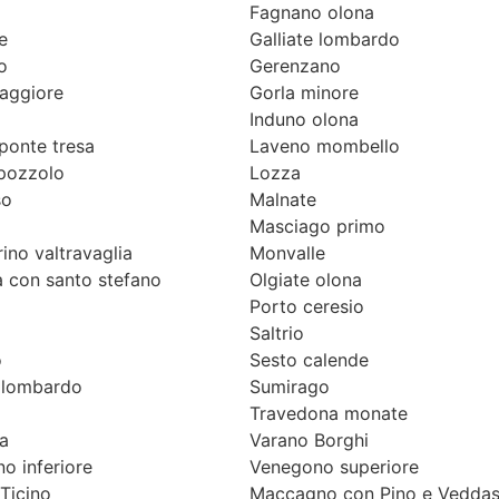
Fagnano olona
e
Galliate lombardo
o
Gerenzano
aggiore
Gorla minore
Induno olona
ponte tresa
Laveno mombello
pozzolo
Lozza
so
Malnate
Masciago primo
ino valtravaglia
Monvalle
 con santo stefano
Olgiate olona
Porto ceresio
Saltrio
o
Sesto calende
lombardo
Sumirago
Travedona monate
a
Varano Borghi
o inferiore
Venegono superiore
 Ticino
Maccagno con Pino e Vedda