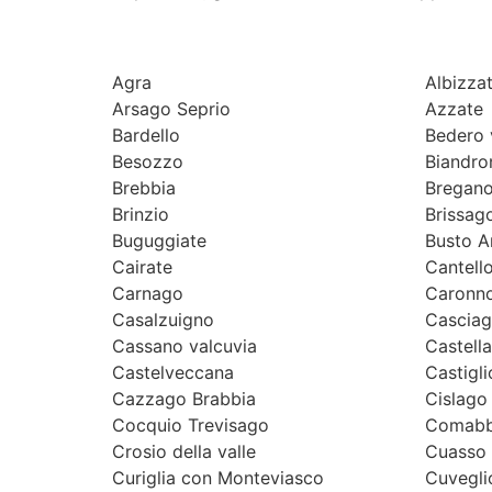
Agra
Albizza
Arsago Seprio
Azzate
Bardello
Bedero 
Besozzo
Biandro
Brebbia
Bregan
Brinzio
Brissago
Buguggiate
Busto A
Cairate
Cantell
Carnago
Caronno
Casalzuigno
Cascia
Cassano valcuvia
Castell
Castelveccana
Castigl
Cazzago Brabbia
Cislago
Cocquio Trevisago
Comabb
Crosio della valle
Cuasso 
Curiglia con Monteviasco
Cuvegli