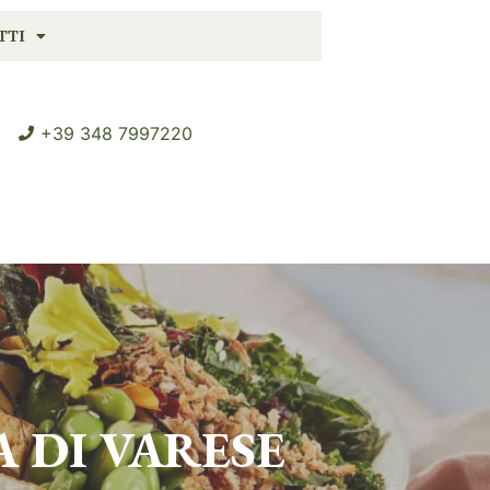
TTI
+39 348 7997220
A DI
VARESE