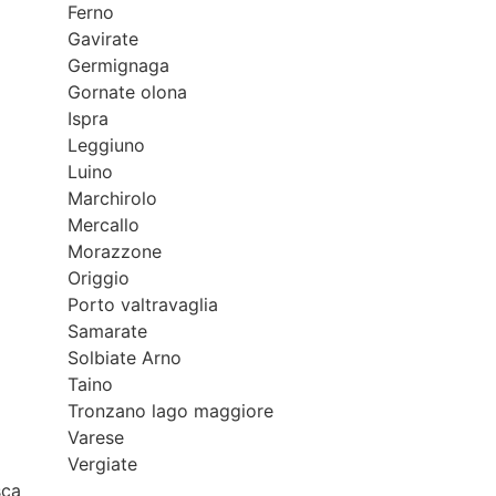
Ferno
Gavirate
Germignaga
Gornate olona
Ispra
Leggiuno
Luino
Marchirolo
Mercallo
Morazzone
Origgio
Porto valtravaglia
Samarate
Solbiate Arno
Taino
Tronzano lago maggiore
Varese
Vergiate
sca