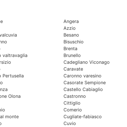
te
Angera
Azzio
valcuvia
Besano
nno
Bisuschio
o
Brenta
 valtravaglia
Brunello
rsizio
Cadegliano Viconago
o
Caravate
 Pertusella
Caronno varesino
go
Casorate Sempione
anza
Castello Cabiaglio
ione Olona
Castronno
Cittiglio
io
Comerio
al monte
Cugliate-fabiasco
o
Cuvio