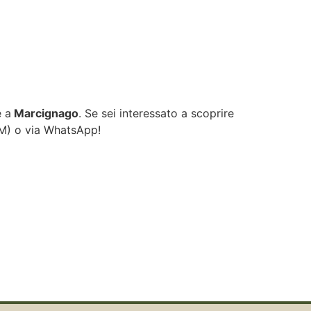
e a
Marcignago
. Se sei interessato a scoprire
OM
) o via WhatsApp!