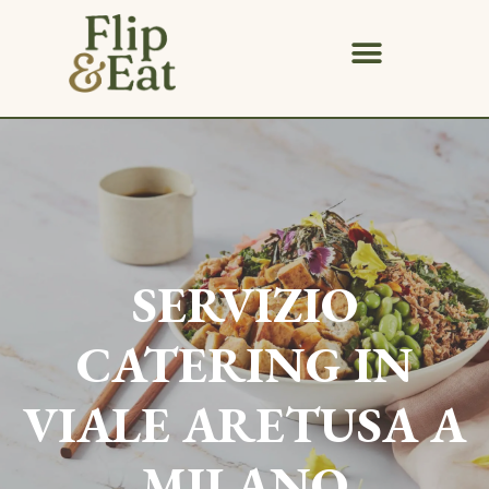
SERVIZIO
CATERING IN
VIALE ARETUSA
A
MILANO