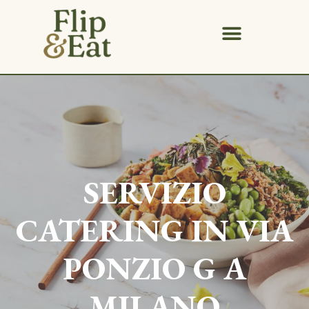
SERVIZIO
CATERING IN
VIA
PONZIO G
A
MILANO